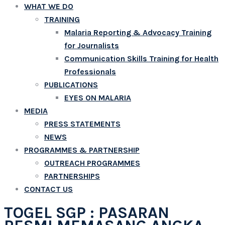
WHAT WE DO
TRAINING
Malaria Reporting & Advocacy Training
for Journalists
Communication Skills Training for Health
Professionals
PUBLICATIONS
EYES ON MALARIA
MEDIA
PRESS STATEMENTS
NEWS
PROGRAMMES & PARTNERSHIP
OUTREACH PROGRAMMES
PARTNERSHIPS
CONTACT US
TOGEL SGP : PASARAN