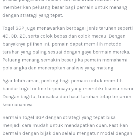
memberikan peluang besar bagi pemain untuk menang
dengan strategi yang tepat.
Togel SGP juga menawarkan berbagai jenis taruhan seperti
4D, 3D, 2D, serta colok bebas dan colok macau. Dengan
banyaknya pilihan ini, pemain dapat memilih metode
taruhan yang paling sesuai dengan gaya bermain mereka.
Peluang menang semakin besar jika pemain memahami
pola angka dan menerapkan analisis yang matang.
Agar lebih aman, penting bagi pemain untuk memilih
bandar togel online terpercaya yang memiliki lisensi resmi.
Dengan begitu, transaksi dan hasil taruhan tetap terjamin
keamanannya.
Bermain Togel SGP dengan strategi yang tepat bisa
menjadi cara mudah untuk mendapatkan cuan. Pastikan
bermain dengan bijak dan selalu mengatur modal dengan