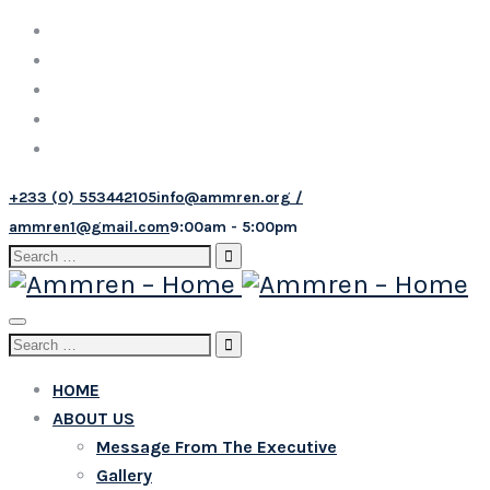
+233 (0) 553442105
info@ammren.org /
ammren1@gmail.com
9:00am - 5:00pm
Search
for:
Toggle
Search
navigation
for:
HOME
ABOUT US
Message From The Executive
Gallery