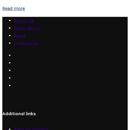
Read more
About Us
What We Do
News
Contact Us
Additional links
Eyes on malaria