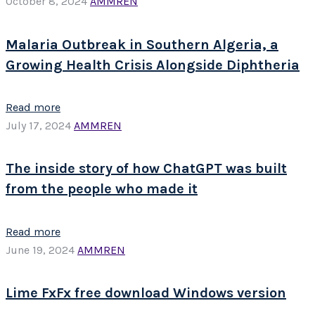
October 8, 2024
AMMREN
Malaria Outbreak in Southern Algeria, a
Growing Health Crisis Alongside Diphtheria
Read more
July 17, 2024
AMMREN
The inside story of how ChatGPT was built
from the people who made it
Read more
June 19, 2024
AMMREN
Lime FxFx free download Windows version